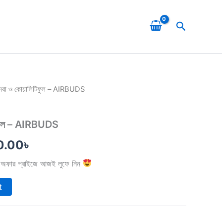
Search
সেরা ও কোয়ালিটিফুল – AIRBUDS
inal
Current
e
price
টিফুল – AIRBUDS
is:
0.00
৳
0.00৳ .
1,750.00৳ .
ত – অফার প্রাইজে আজই লুফে নিন
t