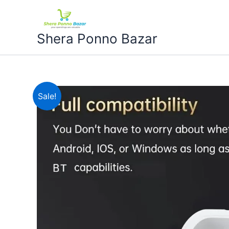
Skip
content
to
content
Shera Ponno Bazar
Sale!