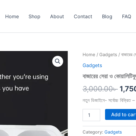
Home
Shop
About
Contact
Blog
FAQ
বাজারের
Home
/
Gadgets
/ বাজারের 
Orig
সেরা
Gadgets
ও
pric
কোয়ালিটিফুল
বাজারের সেরা ও কোয়ালি
-
was:
AIRBUDS
3,000.00
৳
1,75
quantity
3,00
নতুন ডিজাইনে- সর্বোচ্চ বিক্রি
Add to car
Category:
Gadgets